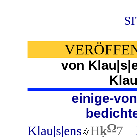
S
VERÖFFE
von Klau|s|
Klau
einige-von
bedicht
Ω
Klau|s|ens
Ħ
ķ
7