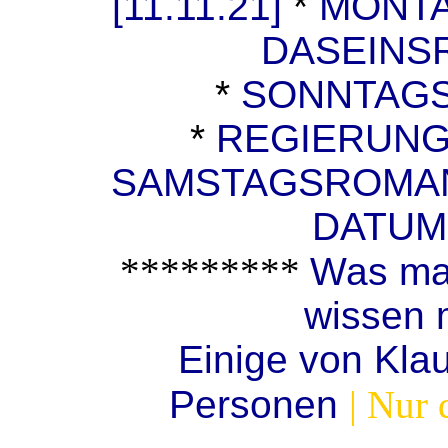
[11.11.21]
*
MONTA
DASEINSR
*
SONNTAGSR
*
REGIERUNGS
SAMSTAGSROMAN 
DATU
*********
Was man
wissen 
Einige von Klau
Personen
| Nur 