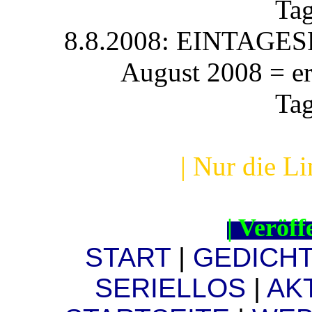
Ta
8.8.2008: EINTAGESR
August 2008 = er
Ta
| Nur die Li
| Veröff
START
|
GEDICH
SERIELLOS
|
AK