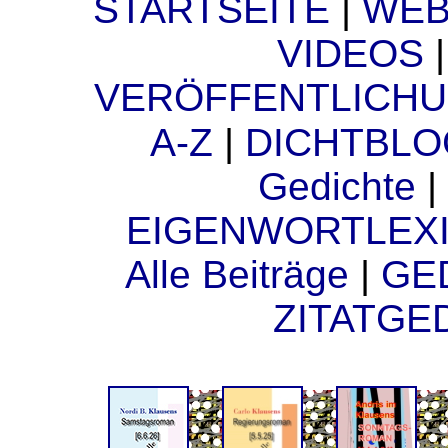
STARTSEITE
|
WEB
VIDEOS
VERÖFFENTLICH
A-Z
|
DICHTBL
Gedichte
|
EIGENWORTLEX
Alle Beiträge
|
GE
ZITATGE